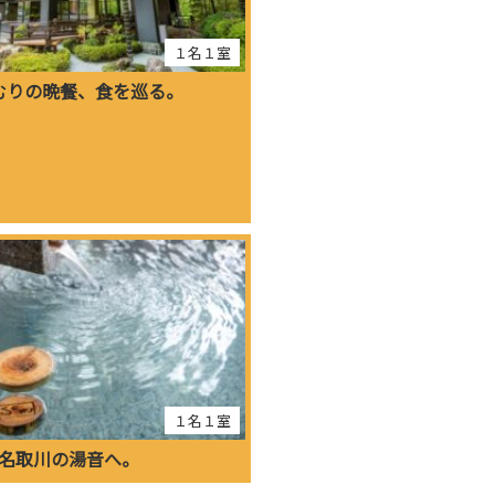
１名１室
むりの晩餐、食を巡る。
１名１室
名取川の湯音へ。