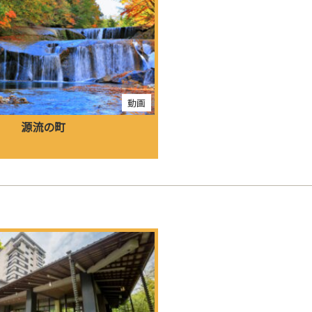
動画
源流の町