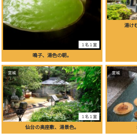
湯け
１名１室
鳴子、湯色の朝。
宮城
宮城
１名１室
仙台の奥座敷、湯景色。