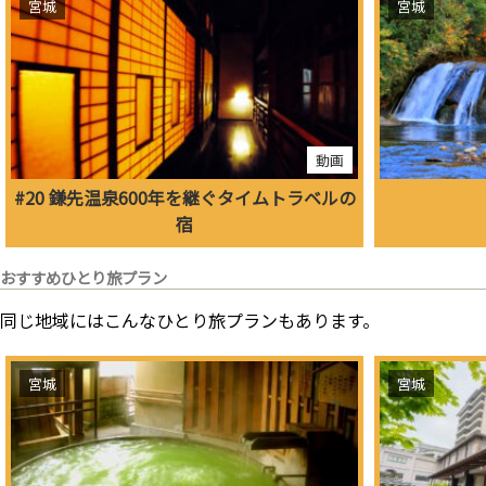
宮城
宮城
動画
#20 鎌先温泉600年を継ぐタイムトラベルの
宿
おすすめひとり旅プラン
同じ地域にはこんなひとり旅プランもあります。
宮城
宮城