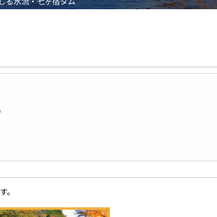
しる水流・七ヶ宿ダム
）
す。