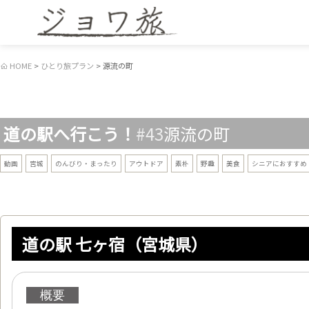
HOME
ひとり旅プラン
源流の町
道の駅へ行こう！
#43
源流の町
動画
宮城
のんびり・まったり
アウトドア
素朴
野趣
美食
シニアにおすすめ
道の駅 七ヶ宿（宮城県）
概要