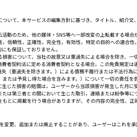
について、本サービスの編集方針に基づき、タイトル、紹介文
活動のため、他の媒体・SNS等へ一部改変の上転載する場合
性，信頼性，正確性，完全性，有効性，特定の目的への適合性
的にも保証しておりません。
る損害について、当社の故意又は重過失による場合を除き、一
消費者契約法に定める消費者契約となる場合，この免責規定は
過失（重過失を除きます。）による債務不履行または不法行為
，または予見し得た場合を含みます。）について一切の責任を
に生じた損害の賠償は，ユーザーから当該損害が発生した月に
または第三者との間において生じた取引，連絡または紛争等に
をもとに掲載を行う場合がありますが、その内容の完全性、正
を変更、追加または廃止することがあり、ユーザーはこれを承