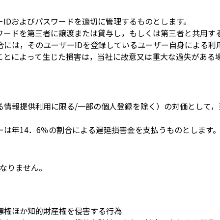
IDおよびパスワードを適切に管理するものとします。
ワードを第三者に譲渡または貸与し，もしくは第三者と共用す
合には，そのユーザーIDを登録しているユーザー自身による利
たことによって生じた損害は，当社に故意又は重大な過失がある
る情報提供利用に限る/一部の個人登録を除く）の対価として，
は年14．6％の割合による遅延損害金を支払うものとします
なりません。
標権ほか知的財産権を侵害する行為