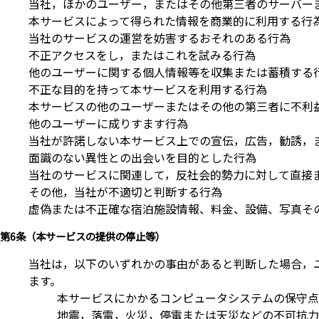
当社，ほかのユーザー，またはその他第三者のサーバー
本サービスによって得られた情報を商業的に利用する行
当社のサービスの運営を妨害するおそれのある行為
不正アクセスをし，またはこれを試みる行為
他のユーザーに関する個人情報等を収集または蓄積する
不正な目的を持って本サービスを利用する行為
本サービスの他のユーザーまたはその他の第三者に不利
他のユーザーに成りすます行為
当社が許諾しない本サービス上での宣伝，広告，勧誘，
面識のない異性との出会いを目的とした行為
当社のサービスに関連して，反社会的勢力に対して直接
その他，当社が不適切と判断する行為
虚偽または不正確な宿泊施設情報、料金、設備、写真そ
第6条（本サービスの提供の停止等）
当社は，以下のいずれかの事由があると判断した場合，
ます。
本サービスにかかるコンピュータシステムの保守点
地震，落雷，火災，停電または天災などの不可抗力