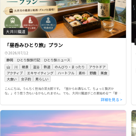
大井川鐵道
「昼呑みひとり旅」プラン
2026/07/12
静岡
ひとり旅旅行記
ひとり旅ニュース
山
川
絶景
温浴
鉄道
のんびり・まったり
アウトドア
アクティブ
エキサイティング
ハートフル
素朴
野趣
美食
大食い
女子的
男らしい
こんにちは。うんちく担当の茶太郎です。 「昼からお酒なんて、ちょっと贅沢か
な。」そう思う方もいるかもしれません。 でも、大井川鐵道がこの夏始める**「客車
列車ボックス昼呑みひとり旅」**を見て、僕は「これは大人のひとり旅 […]