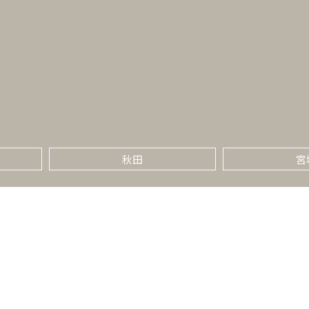
秋田
宮
石川
福
群馬
埼