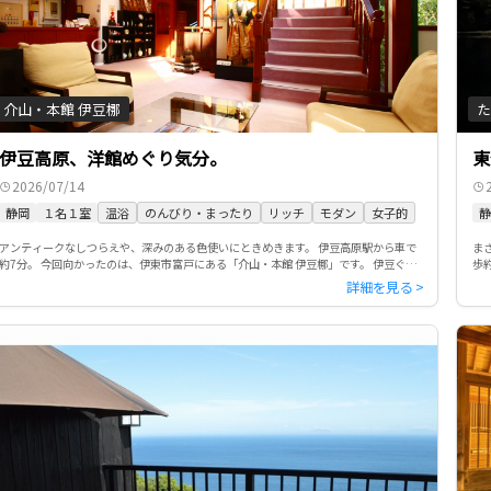
介山・本館 伊豆梛
た
伊豆高原、洋館めぐり気分。
東
2026/07/14
静岡
１名１室
温浴
のんびり・まったり
リッチ
モダン
女子的
静
アンティークなしつらえや、深みのある色使いにときめきます。 伊豆高原駅から車で
ま
約7分。 今回向かったのは、伊東市富戸にある「介山・本館 伊豆梛」です。 伊豆ぐら
歩
んぱる公園や大室山にも近く、博物館や美術館も多いエリア。宿に […]
や