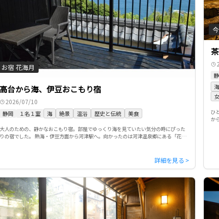
今
茶
お宿 花海月
静
高台から海、伊豆おこもり宿
2026/07/10
ひ
静岡
１名１室
海
絶景
温浴
歴史と伝統
美食
か
ね
大人のための、静かなおこもり宿。部屋でゆっくり海を見ていたい気分の時にぴった
りの宿でした。 熱海・伊豆方面から河津駅へ。向かったのは河津温泉郷にある「花海
月」です。河津駅からは送迎もあります。全4室だけの小さな宿で、館内 […]