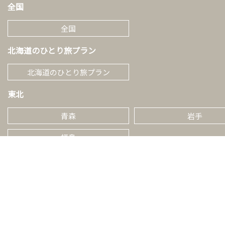
全国
全国
北海道のひとり旅プラン
北海道のひとり旅プラン
東北
青森
岩手
福島
北陸
新潟
富山
関東
茨城
栃木