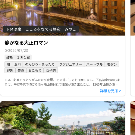
下呂温泉 こころをなでる静寂 みやこ
静かなる大正ロマン
2026/07/23
岐阜
１名１室
川
温浴
のんびり・まったり
ラグジュアリー
ハートフル
モダン
野趣
美食
おこもり
女子的
日本三名泉のひとつがふたたび登場。 その過ごし方を提案します。 下呂温泉のはじま
りは、平安時代中頃ごろ湯ヶ峰山頂付近で温泉が湧き出たこと。 1265年山頂の湧出が
止まり、飛騨川の河原で再発見され現在の温泉街の基礎ができま […]