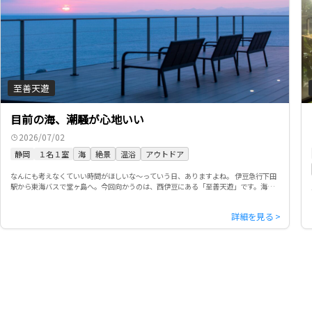
至善天遊
目前の海、潮騒が心地いい
2026/07/02
静岡
１名１室
海
絶景
温浴
アウトドア
なんにも考えなくていい時間がほしいな～っていう日、ありますよね。 伊豆急行下田
駅から東海バスで堂ヶ島へ。今回向かうのは、西伊豆にある「至善天遊」です。海へ
近づくほど、少しずつ旅気分が高まります。 まず楽しみにしていたのは […]