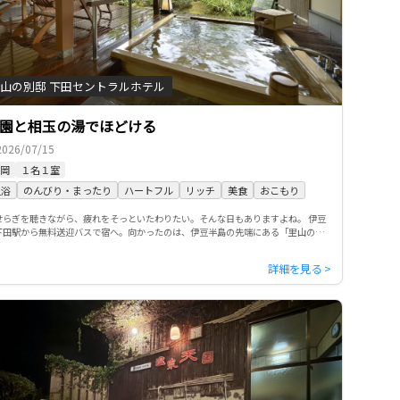
山の別邸 下田セントラルホテル
園と相玉の湯でほどける
2026/07/15
岡
１名１室
温浴
のんびり・まったり
ハートフル
リッチ
美食
おこもり
せらぎを聴きながら、疲れをそっといたわりたい。そんな日もありますよね。 伊豆
下田駅から無料送迎バスで宿へ。向かったのは、伊豆半島の先端にある「里山の別
 下田セントラルホテル」です。にぎわいから離れた場所にあり、車窓 […]