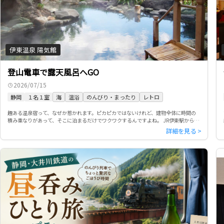
伊東温泉 陽気館
登山電車で露天風呂へGO
2026/07/15
静岡
１名１室
海
温浴
のんびり・まったり
レトロ
趣ある温泉宿って、なぜか惹かれます。ピカピカではないけれど、建物全体に時間の
積み重なりがあって、そこに泊まるだけでワクワクするんですよね。 JR伊東駅から徒
歩約12分。今回向かったのは、伊東温泉にある「陽気館」です。高台 […]