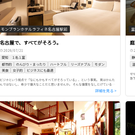
モンブランホテルラフィネ名古屋駅前
里
名古屋で、すべてがそろう。
庭
2026/07/21
愛知
１名１室
静
都市的
のんびり・まったり
ハートフル
リーズナブル
モダン
美食
女子的
ビジネスにも最適
せ
急
ビジホという視点で「なにもかもすべてがそろっている」、という事実。 実はかんた
邸
んではないし、希少で偉大なことだと思いませんか。 そんな偉業をなしとげているの
が、今回ご紹介する「モンブランホテルラフィネ名古屋駅前」です。 […]