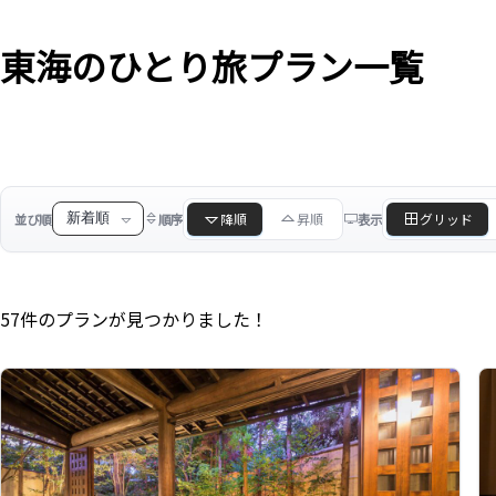
東海のひとり旅プラン一覧
降順
昇順
グリッド
並び順
順序
表示
57件のプランが見つかりました！