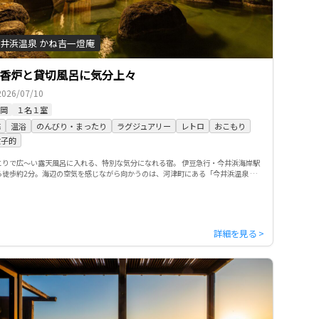
井浜温泉 かね吉一燈庵
香炉と貸切風呂に気分上々
2026/07/10
岡
１名１室
海
温浴
のんびり・まったり
ラグジュアリー
レトロ
おこもり
女子的
とりで広～い露天風呂に入れる、特別な気分になれる宿。 伊豆急行・今井浜海岸駅
ら徒歩約2分。海辺の空気を感じながら向かうのは、河津町にある「今井浜温泉 か
吉一燈庵」です。静かに過ごしたいひとり旅にぴったりな、落ち着い […]