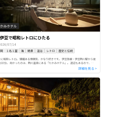
かみホテル
伊豆で昭和レトロにひたる
2026/07/14
岡
１名１室
海
絶景
温浴
レトロ
歴史と伝統
さに昭和レトロ。 情緒ある雰囲気、かなり好きです。 伊豆急線・伊豆熱川駅から徒
約10分。 向かったのは、熱川温泉にある「たかみホテル」。 送迎もあるので、坂道
荷物が気になるときはお願いできるのが安心です。 全室オー […]