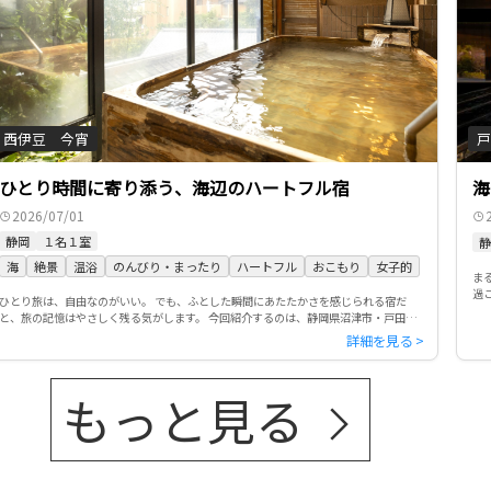
西伊豆 今宵
戸
ひとり時間に寄り添う、海辺のハートフル宿
海
2026/07/01
静岡
１名１室
静
海
絶景
温浴
のんびり・まったり
ハートフル
おこもり
女子的
ま
過
ひとり旅は、自由なのがいい。 でも、ふとした瞬間にあたたかさを感じられる宿だ
さ
と、旅の記憶はやさしく残る気がします。 今回紹介するのは、静岡県沼津市・戸田に
ある「西伊豆 今宵」。 駿河湾を望む高台に佇む、全室オーシャンビュ […]
もっと見る