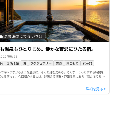
田温泉 海のほてる いさば
も温泉もひとりじめ。静かな贅沢にひたる宿。
2026/06/29
岡
１名１室
海
ラグジュアリー
美食
おこもり
女子的
るで海へつながるような温泉に、そっと身を沈める。そんな、うっとりする時間を
ごせる宿です。 今回紹介するのは、静岡県沼津市・戸田温泉にある「海のほてる い
ば」。修善寺駅からバスで戸田の海へ向かう道のりは、少しずつ空が […]