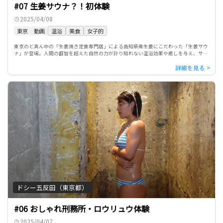
#07 生姜サウナ？！初体験
2025/04/08
東京
動画
温浴
美食
女子的
東京のど真ん中の「生姜焼き定食専門店」による高知県産生姜にこだわった「生姜サウ
ナ」が登場。人間の叡智を超えた自然の力が計り知れない温浴効果や癒しを与え、サウ
ナ後のビールや柔らかく香り高い生姜焼きの味わいが、訪れた者を夢の […]
ドシー五反田（東京都）
#06 おしゃれ刑務所・ロウリュウ体験
2025/04/07