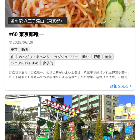
道の駅 八王子滝山（東京都）
#60 東京都唯一
2025/06/20
東京
動画
山
のんびり・まったり
ラグジュアリー
素朴
野趣
美食
シニアにおすすめ
女子的
東京初であり『東京唯一』の道の駅がいよいよ登場！八王子で栽培された野菜や果物、
八王子農家のお母さんたちの手作りによる昔ながらのお惣菜、名物「八ナポ」、地元食
材を使ったジェラート『ミルクアイスMO-MO』など、東京のイメー […]