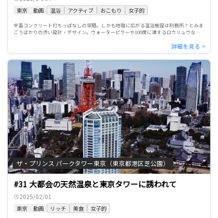
東京
動画
温浴
アクティブ
おこもり
女子的
全面コンクリート打ちっぱなしの空間。しかも地階に広がる温浴施設は刑務所？とみま
ごうばかりの渋い設計・デザイン。ウォーターピラーや100度に達するロウリュウな
ど、マニア心をくすぐる仕掛けがいっぱい。カプセルホテルの機能もあ […]
ザ・プリンス パークタワー東京（東京都港区芝公園）
#31 大都会の天然温泉と東京タワーに誘われて
2025/02/01
東京
動画
リッチ
美食
女子的