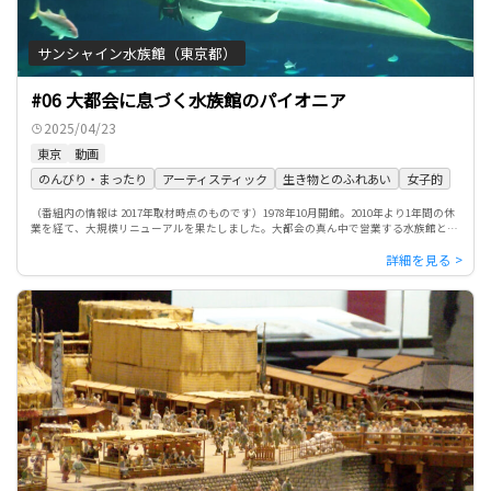
サンシャイン水族館（東京都）
#06 大都会に息づく水族館のパイオニア
2025/04/23
東京
動画
のんびり・まったり
アーティスティック
生き物とのふれあい
女子的
（番組内の情報は 2017年取材時点のものです）1978年10月開館。2010年より1年間の休
業を経て、大規模リニューアルを果たしました。大都会の真ん中で営業する水族館とし
てはパイオニア的存在です。