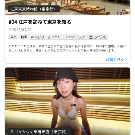
江戸東京博物館（東京都）
#04 江戸を訪ねて東京を知る
2025/04/21
東京
動画
のんびり・まったり
アカデミック
歴史と伝統
失われつつある江戸・東京の歴史や文化の保存と伝承を目的に、1993年に開館。子供か
ら大人はもちろん、外国人もが楽しめるスポットとして日々来場者が訪れます。
スゴイサウナ東麻布店（東京都）