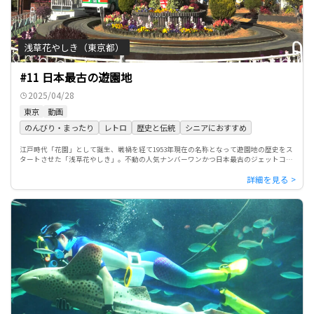
浅草花やしき（東京都）
#11 日本最古の遊園地
2025/04/28
東京
動画
のんびり・まったり
レトロ
歴史と伝統
シニアにおすすめ
江戸時代「花園」として誕生、戦禍を経て1953年現在の名称となって遊園地の歴史をス
タートさせた「浅草花やしき」。不動の人気ナンバーワンかつ日本最古のジェットコー
スター「ローラーコースター」はじめ、各アトラクションやレトロ […]