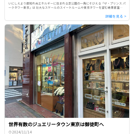
いにしえより底知れぬエネルギーに包まれる芝公園の一角にそびえる「ザ・プリンス パ
ークタワー東京」は 壮大なスケールのスイートルームや東京タワーを望む絶景客室、地
下1600メートルから湧き出る天然温泉を有し、それは唯一無二 […]
世界有数のジュエリータウン東京は御徒町へ
2024/11/14