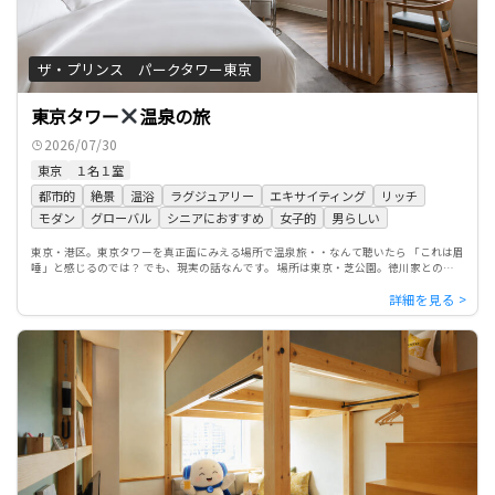
ザ・プリンス パークタワー東京
東京タワー
温泉の旅
2026/07/30
東京
１名１室
都市的
絶景
温浴
ラグジュアリー
エキサイティング
リッチ
モダン
グローバル
シニアにおすすめ
女子的
男らしい
東京・港区。東京タワーを真正面にみえる場所で温泉旅・・なんて聴いたら 「これは眉
唾」と感じるのでは？ でも、現実の話なんです。 場所は東京・芝公園。徳川家とのゆ
かりの深いあの増上寺のとなり、 東京タワーを斜め前にみるとん […]