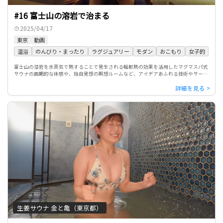
#16 富士山の溶岩で治まる
2025/04/17
東京
動画
温浴
のんびり・まったり
ラグジュアリー
モダン
おこもり
女子的
富士山の溶岩を水蒸気で熱することで発生される輻射熱の効果を活用したマグマスパ式
サウナの画期的な体感や、独自発想の瞑想ルームなど、アイデアあふれる技術やサービ
スを体験できる人気の街のサウナ店を紹介する。
生姜サウナ 金と亀（東京都）