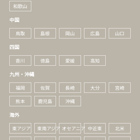
和歌山
中国
鳥取
島根
岡山
広島
山口
四国
香川
徳島
愛媛
高知
九州・沖縄
福岡
佐賀
長崎
大分
宮崎
熊本
鹿児島
沖縄
海外
東アジア
東南アジア
オセアニア
中近東
北米