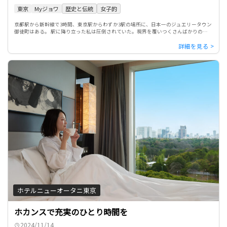
東京
Myジョワ
歴史と伝統
女子的
京都駅から新幹線で3時間、東京駅からわずか3駅の場所に、日本一のジュエリータウン
御徒町はある。 駅に降り立った私は圧倒されていた。視界を覆いつくさんばかりの『ダ
イヤモンド』『真珠』『パワーストーン』の看板である。右を向い […]
ホテルニューオータニ東京
ホカンスで充実のひとり時間を
2024/11/14