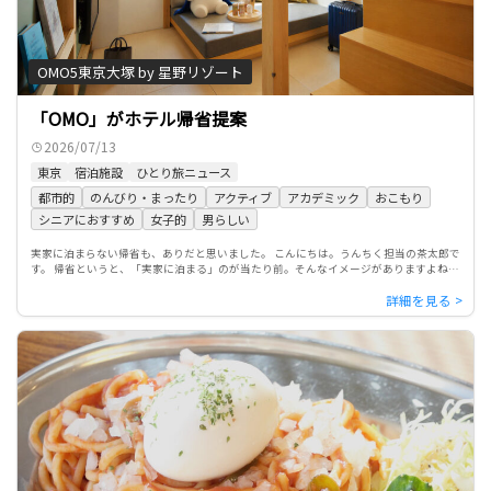
OMO5東京大塚 by 星野リゾート
「OMO」がホテル帰省提案
2026/07/13
東京
宿泊施設
ひとり旅ニュース
都市的
のんびり・まったり
アクティブ
アカデミック
おこもり
シニアにおすすめ
女子的
男らしい
実家に泊まらない帰省も、ありだと思いました。 こんにちは。うんちく担当の茶太郎で
す。 帰省というと、「実家に泊まる」のが当たり前。そんなイメージがありますよね。
でも、星野リゾートの街ナカホテルブランド「OMO（おも）」 […]