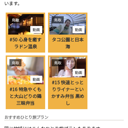
います。
鳥取
鳥取
動画
動画
#50 心身を癒す
タコ公園と日本
ラドン温泉
海
鳥取
鳥取
動画
動画
#15 快速とっと
#16 特急やくも
りライナーとい
と大山どりの鶏
かすみ弁当 黒め
三昧弁当
し
おすすめひとり旅プラン