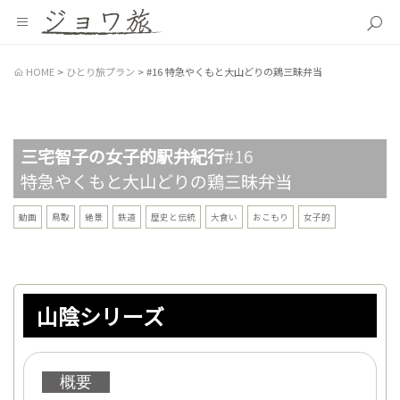
HOME
ひとり旅プラン
#16 特急やくもと大山どりの鶏三昧弁当
三宅智子の女子的駅弁紀行
#16
特急やくもと大山どりの鶏三昧弁当
動画
鳥取
絶景
鉄道
歴史と伝統
大食い
おこもり
女子的
山陰シリーズ
概要