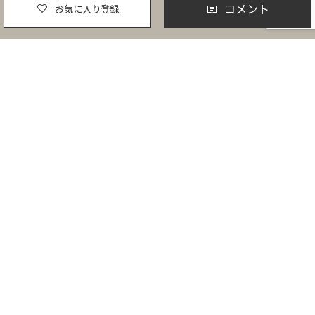
コメント
お気に入り登録
東北
青森
岩手
秋田
宮城
山形
福島
北陸
新潟
富山
石川
福井
関東
茨城
栃木
群馬
埼玉
千葉
東京
神奈川
甲信越
山梨
長野