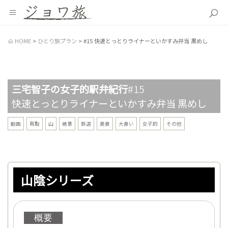
HOME
ひとり旅プラン
#15 快速とっとりライナーといかすみ弁当 黒めし
三宅智子の女子的駅弁紀行
#15
快速とっとりライナーといかすみ弁当 黒めし
動画
鳥取
山
絶景
鉄道
美食
大食い
女子的
その他
山陰シリーズ
概要