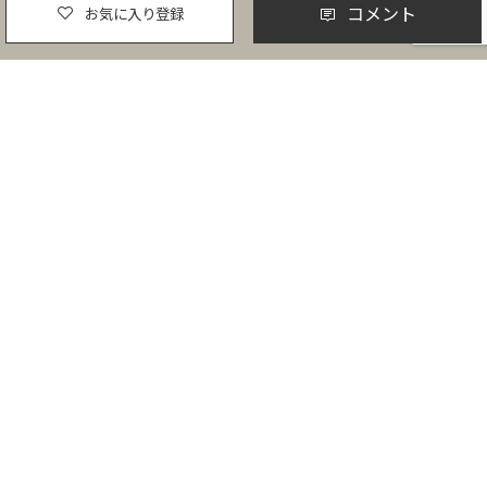
コメント
お気に入り登録
東北
青森
岩手
秋田
宮城
山形
福島
北陸
新潟
富山
石川
福井
関東
茨城
栃木
群馬
埼玉
千葉
東京
神奈川
甲信越
山梨
長野