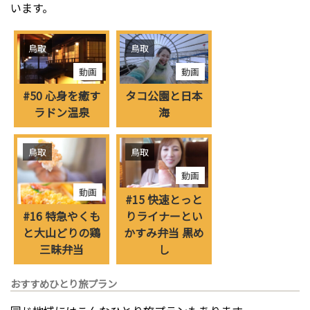
います。
鳥取
鳥取
動画
動画
#50 心身を癒す
タコ公園と日本
ラドン温泉
海
鳥取
鳥取
動画
動画
#15 快速とっと
#16 特急やくも
りライナーとい
と大山どりの鶏
かすみ弁当 黒め
三昧弁当
し
おすすめひとり旅プラン