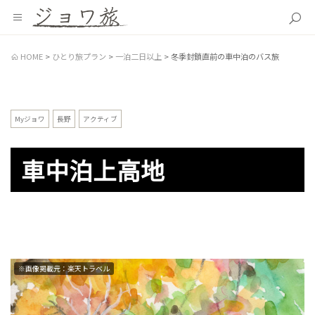
HOME
ひとり旅プラン
一泊二日以上
冬季封鎖直前の車中泊のバス旅
Myジョワ
長野
アクティブ
車中泊上高地