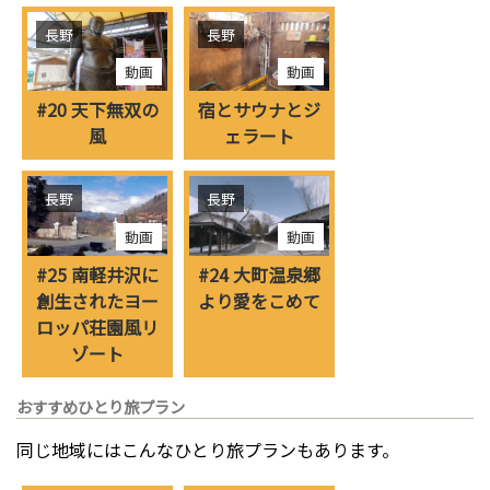
長野
長野
動画
動画
#20 天下無双の
宿とサウナとジ
風
ェラート
長野
長野
動画
動画
#25 南軽井沢に
#24 大町温泉郷
創生されたヨー
より愛をこめて
ロッパ荘園風リ
ゾート
おすすめひとり旅プラン
同じ地域にはこんなひとり旅プランもあります。