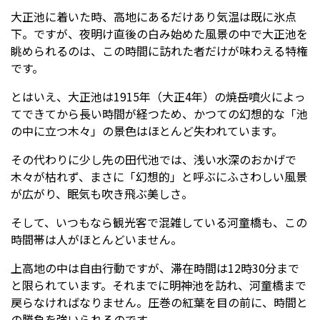
大正池に着いた時、高地にあるだけあり気温は既に氷点
下。ですが、夜明け直後の白み始めた風景の中で大正池を
眺められるのは、この時間に訪れた者だけが味わえる特権
です。
とはいえ、大正池は1915年（大正4年）の焼岳噴火によっ
てできてから長い時間が経つため、かつての幻想的な「池
の中に立つ木々」の景色はほとんど失われています。
その代わりに少し先の田代池では、浅い水深のおかげで
木々が枯れず、まさに「幻想的」と呼ぶにふさわしい風景
が広がり、眠気も吹き飛ぶ美しさ。
そして、いつもなら観光客で混雑している河童橋も、この
時間帯は人がほとんどいません。
上高地の中は自由行動ですが、滞在時間は12時30分まで
と限られています。それまでに明神池を訪れ、河童橋まで
戻らなければなりません。圧巻の紅葉を目の前に、時間と
の勝負を強いられるのです。