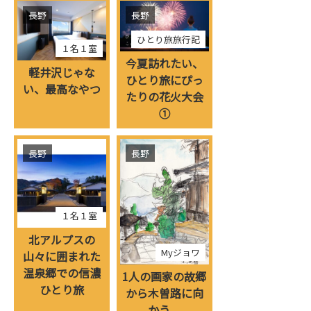
長野
長野
ひとり旅旅行記
１名１室
今夏訪れたい、
軽井沢じゃな
ひとり旅にぴっ
い、最高なやつ
たりの花火大会
①
長野
長野
１名１室
北アルプスの
Myジョワ
山々に囲まれた
温泉郷での信濃
1人の画家の故郷
ひとり旅
から木曽路に向
かう。