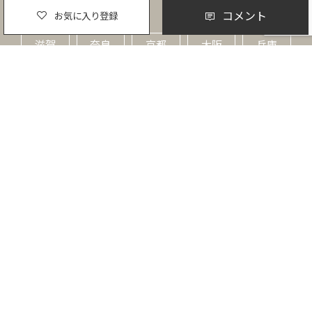
近畿
コメント
お気に入り登録
滋賀
奈良
京都
大阪
兵庫
和歌山
中国
鳥取
島根
岡山
広島
山口
四国
香川
徳島
愛媛
高知
九州・沖縄
福岡
佐賀
長崎
大分
宮崎
熊本
鹿児島
沖縄