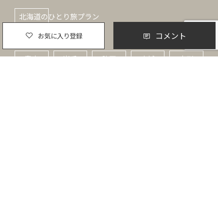
北海道のひとり旅プラン
コメント
お気に入り登録
東北
青森
岩手
秋田
宮城
山形
福島
北陸
新潟
富山
石川
福井
関東
茨城
栃木
群馬
埼玉
千葉
東京
神奈川
甲信越