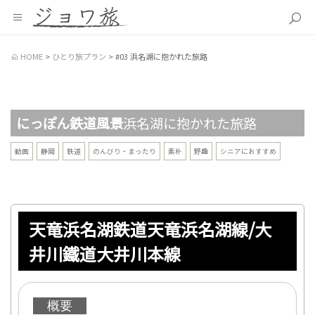
HOME
ひとり旅プラン
#03 浜名湖に抱かれた旅路
にっぽん鉄道風景
浜名湖に抱かれた旅路
動画
静岡
鉄道
のんびり・まったり
素朴
野趣
シニアにおすすめ
天竜浜名湖鉄道天竜浜名湖線/大
井川鐵道大井川本線
概要