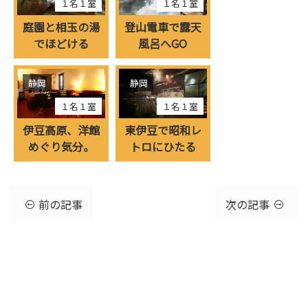
１名１室
１名１室
庭園と相玉の湯
登山電車で露天
でほどける
風呂へGO
静岡
静岡
１名１室
１名１室
伊豆高原、洋館
東伊豆で昭和レ
めぐり気分。
トロにひたる
前の記事
次の記事