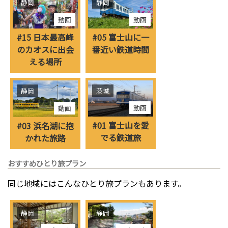
静岡
静岡
動画
動画
#15 日本最高峰
#05 富士山に一
のカオスに出会
番近い鉄道時間
える場所
静岡
茨城
動画
動画
#01 富士山を愛
#03 浜名湖に抱
でる鉄道旅
かれた旅路
おすすめひとり旅プラン
同じ地域にはこんなひとり旅プランもあります。
静岡
静岡