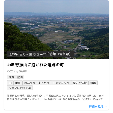
道の駅 吉野ヶ里 さざんか千坊館（佐賀県）
#48 脊振山に抱かれた遺跡の町
2025/06/08
佐賀
動画
山
絶景
のんびり・まったり
アカデミック
歴史と伝統
野趣
シニアにおすすめ
福岡県との県境・国道385号沿い、脊振山の恵みをいっぱいに受けた道の駅には、敷地
内の湧き水や刺身こんにゃく、日本の発祥といわれるお茶製品など心洗われる品々であ
ふれる。展望台から望む佐賀平野の絶景や近隣の吉野ヶ里歴史公園と […]