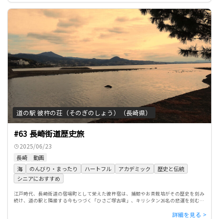
道の駅 彼杵の荘（そのぎのしょう）（長崎県）
#63 長崎街道歴史旅
2025/06/23
長崎
動画
海
のんびり・まったり
ハートフル
アカデミック
歴史と伝統
シニアにおすすめ
江戸時代、長崎街道の宿場町として栄えた彼杵宿は、捕鯨やお茶栽培がその歴史を刻み
続け、道の駅と隣接する今もつづく「ひさご塚古墳」、キリシタン26名の悲運を刻む浜
辺など、悠久のときを感じられる道の駅を紹介する。