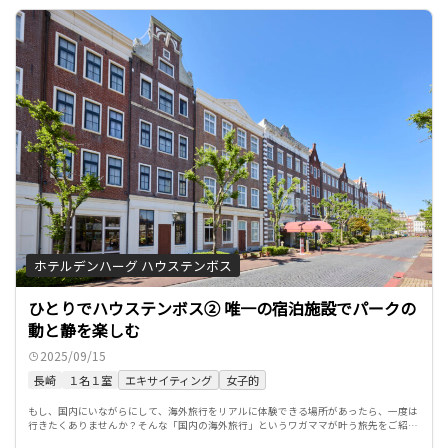
ホテルデンハーグ ハウステンボス
ひとりでハウステンボス② 唯一の宿泊施設でパークの
動と静を楽しむ
2025/09/15
長崎
１名１室
エキサイティング
女子的
もし、国内にいながらにして、海外旅行をリアルに体験できる場所があったら、一度は
行きたくありませんか？そんな「国内の海外旅行」というワガママが叶う旅先をご紹介
する、「パスポートのいらない世界旅行」シリーズ。 今回は、ヨー […]