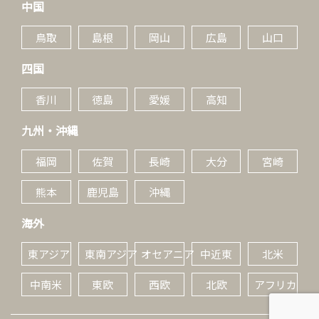
中国
鳥取
島根
岡山
広島
山口
四国
香川
徳島
愛媛
高知
九州・沖縄
福岡
佐賀
長崎
大分
宮崎
熊本
鹿児島
沖縄
海外
東アジア
東南アジア
オセアニア
中近東
北米
中南米
東欧
西欧
北欧
アフリカ