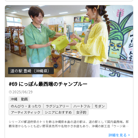
道の駅 豊崎（沖縄県）
#69 にっぽん最西端のチャンプルー
2025/06/29
沖縄
動画
のんびり・まったり
ラグジュアリー
ハートフル
モダン
アーティスティック
シニアにおすすめ
女子的
シリーズ47都道府県のトリを飾る沖縄県本島の道の駅は、道の駅として国内最西端。那
覇空港からもっとも近い野菜直売所や名物かき氷店もあり、沖縄の新工芸「ウージ染
め」体験もできる、まさに「チャンプルー＝ごちゃまぜ」なスポットと […]