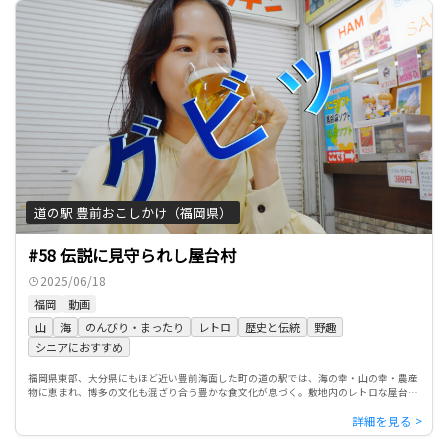
道の駅 豊前おこしかけ（福岡県）
#58 伝説に見守られし屋台村
2025/06/18
福岡
動画
山
海
のんびり・まったり
レトロ
歴史と伝統
野趣
シニアにおすすめ
福岡県東部、大分県にもほど近い豊前海面した町の道の駅では、海の幸・山の幸・農産
物に恵まれ、博多の文化も混ざり合う豊かな食文化が息づく。敷地内のレトロな屋台村
には、ご当地グルメ・豊前オニメンやドイツで名だたる賞を獲得したハ […]