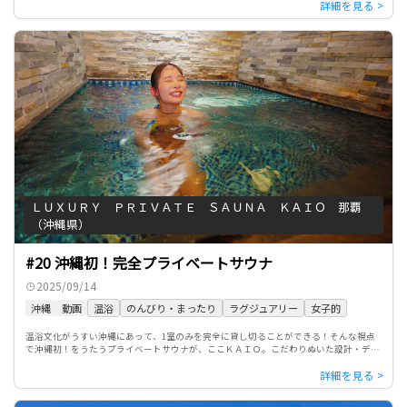
ＬＵＸＵＲＹ ＰＲＩＶＡＴＥ ＳＡＵＮＡ ＫＡＩＯ 那覇
（沖縄県）
#20 沖縄初！完全プライベートサウナ
2025/09/14
沖縄
動画
温浴
のんびり・まったり
ラグジュアリー
女子的
温浴文化がうすい沖縄にあって、1室のみを完全に貸し切ることができる！そんな視点
で沖縄初！をうたうプライベートサウナが、ここＫＡＩＯ。こだわりぬいた設計・デザ
イン、ひとつにつながる動線のなかで、シャワーからサウナ、水風呂、 […]