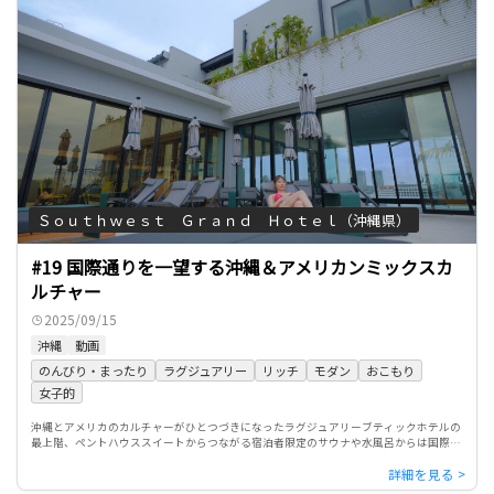
Ｓｏｕｔｈｗｅｓｔ Ｇｒａｎｄ Ｈｏｔｅｌ（沖縄県）
#19 国際通りを一望する沖縄＆アメリカンミックスカ
ルチャー
2025/09/15
沖縄
動画
のんびり・まったり
ラグジュアリー
リッチ
モダン
おこもり
女子的
沖縄とアメリカのカルチャーがひとつづきになったラグジュアリーブティックホテルの
最上階、ペントハウススイートからつながる宿泊者限定のサウナや水風呂からは国際通
りを一望。那覇市街地ならではの新たな休息を徹底紹介する。