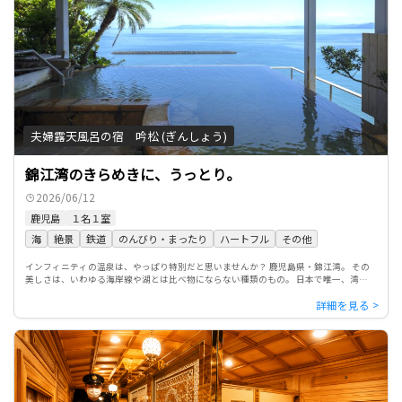
夫婦露天風呂の宿 吟松 (ぎんしょう)
錦江湾のきらめきに、うっとり。
2026/06/12
鹿児島
１名１室
海
絶景
鉄道
のんびり・まったり
ハートフル
その他
インフィニティの温泉は、やっぱり特別だと思いませんか？ 鹿児島県・錦江湾。 その
美しさは、いわゆる海岸線や湖とは比べ物にならない種類のもの。 日本で唯一、湾内に
水深200m以上の「深海」が存在し、 なにより鹿児島県の象徴 […]