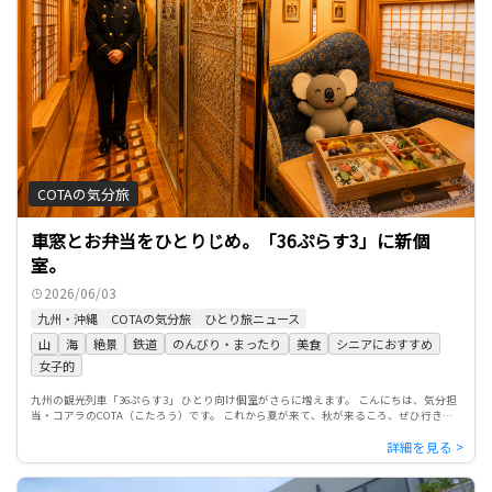
COTAの気分旅
車窓とお弁当をひとりじめ。「36ぷらす3」に新個
室。
2026/06/03
九州・沖縄
COTAの気分旅
ひとり旅ニュース
山
海
絶景
鉄道
のんびり・まったり
美食
シニアにおすすめ
女子的
九州の観光列車「36ぷらす3」 ひとり向け個室がさらに増えます。 こんにちは、気分担
当・コアラのCOTA（こたろう）です。 これから夏が来て、秋が来るころ、ぜひ行きた
いのが鉄道旅ですよね。 そこで今回紹介するのが、九州を […]