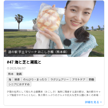
道の駅 宇土マリーナ おこしき館（熊本県）
#47 海と芝と潮風と
2025/06/07
熊本
動画
海
絶景
のんびり・まったり
ラグジュアリー
アウトドア
野趣
シニアにおすすめ
夕陽の名所として知られる御輿来（おこしき）海岸に隣接する道の駅は、海の駅のキャ
ンプ施設やホテルとともに、魚介類たっぷりのグルメや広大な芝生公園に多くの来場者
を迎え、いこいの場として地域に愛されている。