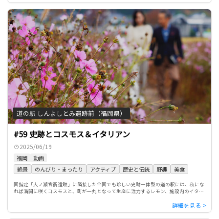
道の駅 しんよしとみ遺跡前（福岡県）
#59 史跡とコスモス＆イタリアン
2025/06/19
福岡
動画
絶景
のんびり・まったり
アクティブ
歴史と伝統
野趣
美食
国指定「大ノ瀬官衙遺跡」に隣接した全国でも珍しい史跡一体型の道の駅には、秋にな
れば満開に咲くコスモスと、町が一丸となって生産に注力するレモン、施設内のイタリ
アンでは、眼前に広がる遺跡広場とともに、薪窯で焼かれた香ばしいナ […]