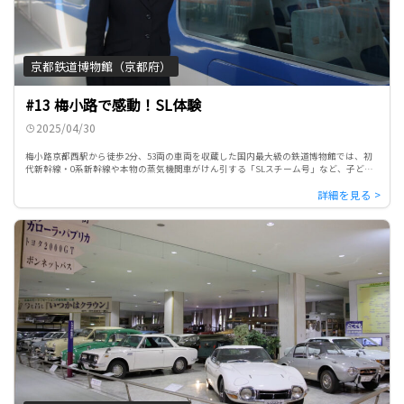
京都鉄道博物館（京都府）
#13 梅小路で感動！SL体験
2025/04/30
梅小路京都西駅から徒歩2分、53両の車両を収蔵した国内最大級の鉄道博物館では、初
代新幹線・0系新幹線や本物の蒸気機関車がけん引する「SLスチーム号」など、子ども
から大人までが心躍る幾多の展示物が待っている。