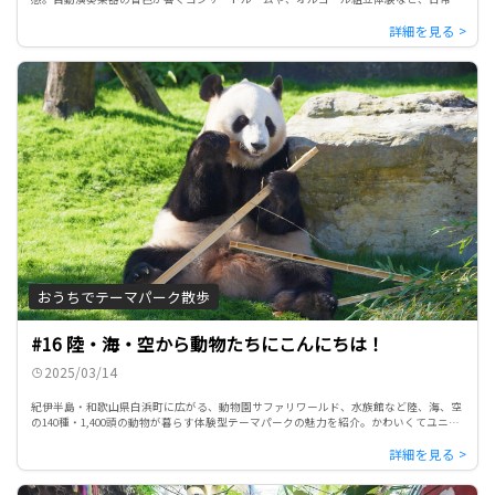
離れた癒しと感動を心に刻むことができる場所を、旅人とともに映像散歩 […]
おうちでテーマパーク散歩
#16 陸・海・空から動物たちにこんにちは！
2025/03/14
紀伊半島・和歌山県白浜町に広がる、動物園サファリワールド、水族館など陸、海、空
の140種・1,400頭の動物が暮らす体験型テーマパークの魅力を紹介。かわいくてユニー
クなジャイアントパンダや巨大なアフリカゾウ、キリンなどの […]