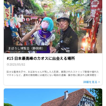
まぼろし博覧会（静岡県）
#15 日本最高峰のカオスに出会える場所
2025/05/02
巨大な聖徳太子や、おばあちゃんが残した人形群、再現されたストリップ劇場や壊れた
マネキンなど、通常の博物館には絶対にない昭和の遺構・展示物に囲まれる異空間を、
庶民文化研究家・町田忍さんの案内で、ぜひ映像体験ください。