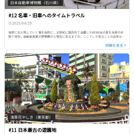
日本自動車博物館（石川県）
#12 名車・旧車へのタイムトラベル
2025/04/29
後世に伝え残していく事を目的に、20世紀に国内外で活躍した約500台の車を当時の状
態で保存。自動車産業の黎明期から現在に至るまでの、ここでしか見ることの出来な
い、貴重で懐かしい車たち。そして誰もが心の中に息づく名車との再 […]
浅草花やしき（東京都）
#11 日本最古の遊園地