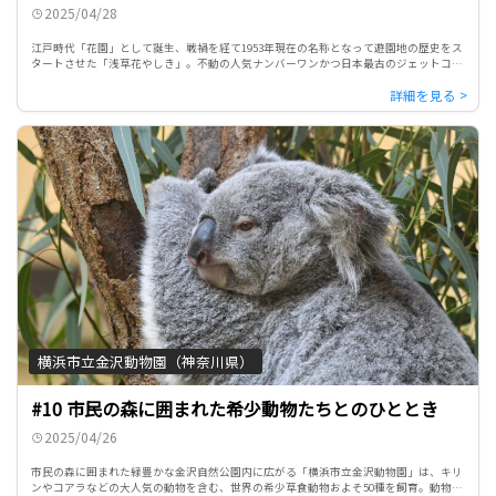
2025/04/28
江戸時代「花園」として誕生、戦禍を経て1953年現在の名称となって遊園地の歴史をス
タートさせた「浅草花やしき」。不動の人気ナンバーワンかつ日本最古のジェットコー
スター「ローラーコースター」はじめ、各アトラクションやレトロ […]
横浜市立金沢動物園（神奈川県）
#10 市民の森に囲まれた希少動物たちとのひととき
2025/04/26
市民の森に囲まれた緑豊かな金沢自然公園内に広がる「横浜市立金沢動物園」は、キリ
ンやコアラなどの大人気の動物を含む、世界の希少草食動物およそ50種を飼育。動物と