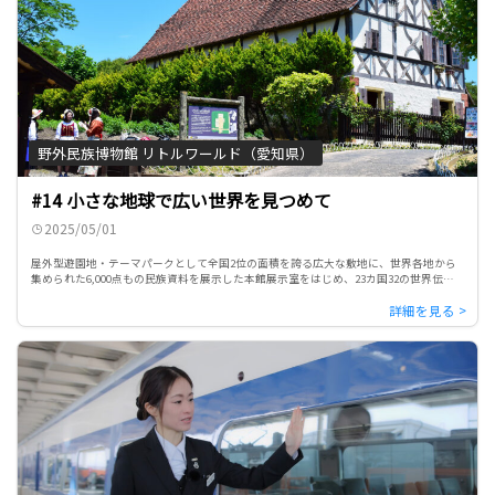
野外民族博物館 リトルワールド（愛知県）
#14 小さな地球で広い世界を見つめて
2025/05/01
屋外型遊園地・テーマパークとして全国2位の面積を誇る広大な敷地に、世界各地から
集められた6,000点もの民族資料を展示した本館展示室をはじめ、23カ国32の世界伝統
家屋が立ち並ぶ唯一無二の野外民族博物館をあますことなく紹 […]