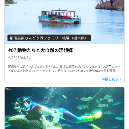
那須高原りんどう湖ファミリー牧場（栃木県）
#07 動物たちと大自然の理想郷
2025/04/24
那須唯一の湖「りんどう湖」を中心に、牧場と遊園地がひとつになった、30万平方メー
トルの広さを誇るレジャーランド で、動物たちとのふれあいや遊覧船から望む那須の大
自然をご紹介します。