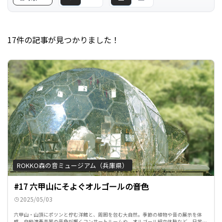
17件の記事が見つかりました！
ROKKO森の音ミュージアム（兵庫県）
#17 六甲山にそよぐオルゴールの音色
2025/05/03
六甲山・山頂にポツンと佇む洋館と、周囲を包む大自然。季節の植物や音の展示を体
感。自動演奏楽器の音色が響くコンサートルームや、オルゴール組立体験など、日常を