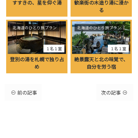
すすきの、星を仰ぐ湯
歓楽街の木造り湯に浸か
る
北海道のひとり旅プラン
北海道のひとり旅プラン
１名１室
１名１室
登別の湯を札幌で独り占
絶景露天と北の味覚で、
め
自分を労う宿
前の記事
次の記事