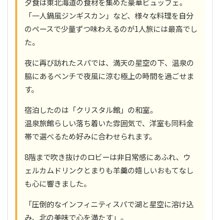
夕食は東北海道の食材を集めた豪華ビュッフェ。
「一人鍋風ジンギスカン」など、様々な料理を自分
のペースで少量ずつ味わえるのが1人旅には最高でし
た。
夜に再び訪れたスパでは、満天の星空の下、温泉の
脇にあるベンチで夜風に涼む極上の時間を過ごせま
す。
宿泊したのは「クリスタル館」の和室。
温泉旅館らしい落ち着いた雰囲気で、洋室も同料金
帯で選べるため好みに合わせられます。
8階まで吹き抜けのロビーは非日常感にあふれ、ウ
ェルカムドリンクとまりも羊羹の嬉しいおもてなし
も心に響きました。
「圧倒的なインフィニティスパで湖と星空に溶け込
み、北の美味で心を満たす」。