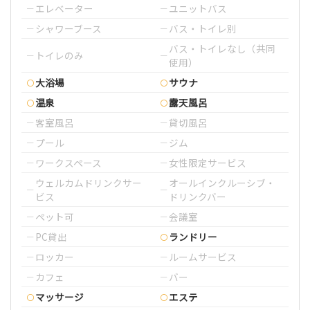
エレベーター
ユニットバス
シャワーブース
バス・トイレ別
バス・トイレなし（共同
トイレのみ
使用）
大浴場
サウナ
温泉
露天風呂
客室風呂
貸切風呂
プール
ジム
ワークスペース
女性限定サービス
ウェルカムドリンクサー
オールインクルーシブ・
ビス
ドリンクバー
ペット可
会議室
PC貸出
ランドリー
ロッカー
ルームサービス
カフェ
バー
マッサージ
エステ