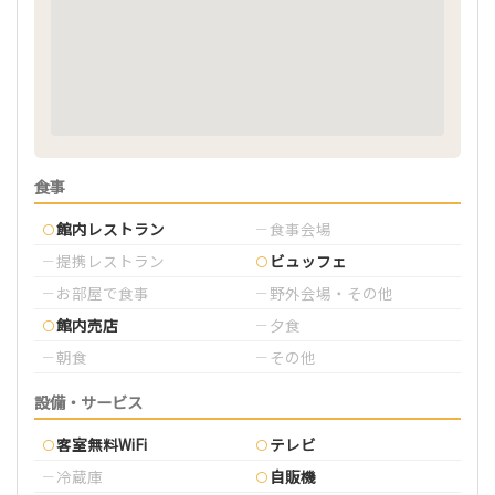
食事
館内レストラン
食事会場
提携レストラン
ビュッフェ
お部屋で食事
野外会場・その他
館内売店
夕食
朝食
その他
設備・サービス
客室無料WiFi
テレビ
冷蔵庫
自販機