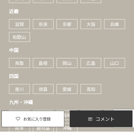
近畿
滋賀
奈良
京都
大阪
兵庫
和歌山
中国
鳥取
島根
岡山
広島
山口
四国
香川
徳島
愛媛
高知
九州・沖縄
福岡
佐賀
長崎
大分
宮崎
コメント
お気に入り登録
熊本
鹿児島
沖縄