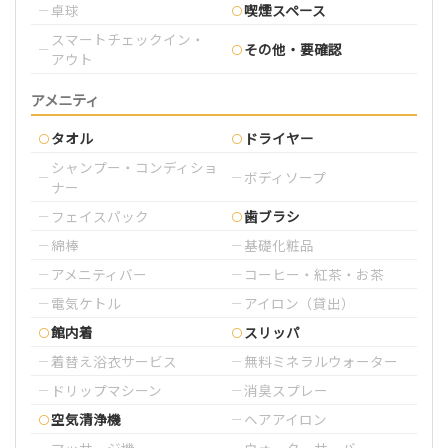
卓球
喫煙スペース
スマートチェックイン・
その他・要確認
アウト
アメニティ
タオル
ドライヤー
シャンプー・コンディショ
ボディソープ
ナー
フェイスパック
歯ブラシ
綿棒
基礎化粧品
アメニティバー
コーヒー・紅茶・お茶
電気ケトル
アイロン（貸出）
館内着
スリッパ
着替え浴衣サービス
無料ミネラルウォーター
ドリップマシーン
消臭スプレー
空気清浄機
ヘアアイロン
マッサージ機
ウォーターサーバー