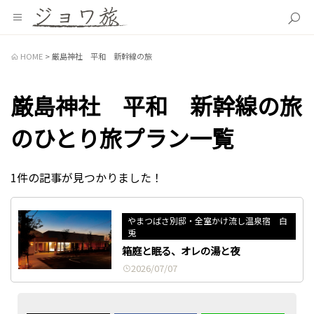
HOME
厳島神社 平和 新幹線の旅
厳島神社 平和 新幹線の旅
のひとり旅プラン一覧
1件の記事が見つかりました！
やまつばさ別邸・全室かけ流し温泉宿 白
兎
箱庭と眠る、オレの湯と夜
2026/07/07