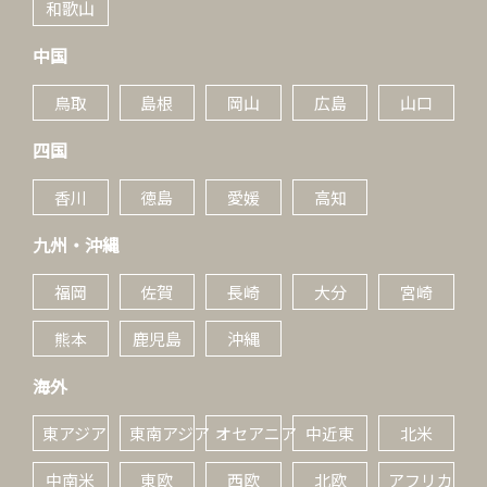
和歌山
中国
鳥取
島根
岡山
広島
山口
四国
香川
徳島
愛媛
高知
九州・沖縄
福岡
佐賀
長崎
大分
宮崎
熊本
鹿児島
沖縄
海外
東アジア
東南アジア
オセアニア
中近東
北米
中南米
東欧
西欧
北欧
アフリカ