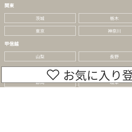
関東
茨城
栃木
東京
神奈川
甲信越
山梨
長野
東海
お気に入り
静岡
岐阜
近畿
滋賀
奈良
和歌山