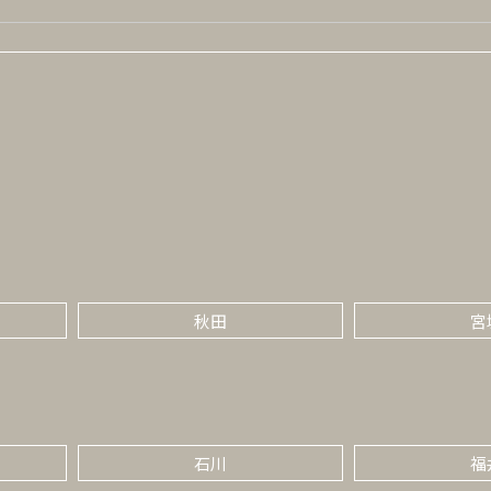
秋田
宮
石川
福