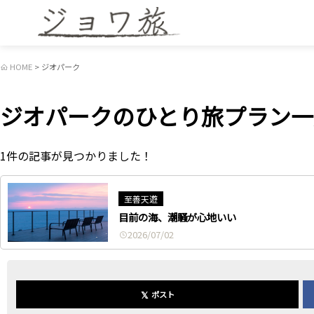
HOME
ジオパーク
ジオパークのひとり旅プラン一
1件の記事が見つかりました！
至善天遊
目前の海、潮騒が心地いい
2026/07/02
𝕏
ポスト